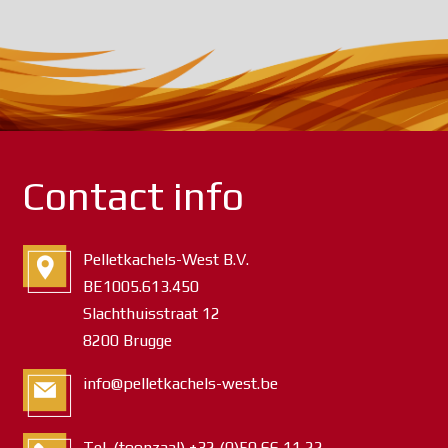
Contact info
Pelletkachels-West B.V.
BE1005.613.450
Slachthuisstraat 12
8200 Brugge
info@pelletkachels-west.be
Tel. (toonzaal) +32 (0)50 66 11 22