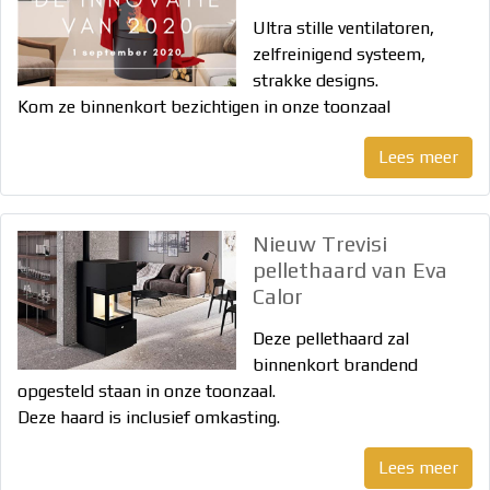
Werking
Ultra stille ventilatoren,
Garantie
zelfreinigend systeem,
Gastenboek
strakke designs.
Koopjeshoek
Kom ze binnenkort bezichtigen in onze toonzaal
Contact
Lees meer
Online
offerte
Nieuw Trevisi
Online
pellethaard van Eva
aan
Calor
huis
Deze pellethaard zal
binnenkort brandend
Onderhoud
opgesteld staan in onze toonzaal.
aanvragen
Deze haard is inclusief omkasting.
Interventie
Lees meer
aanvragen