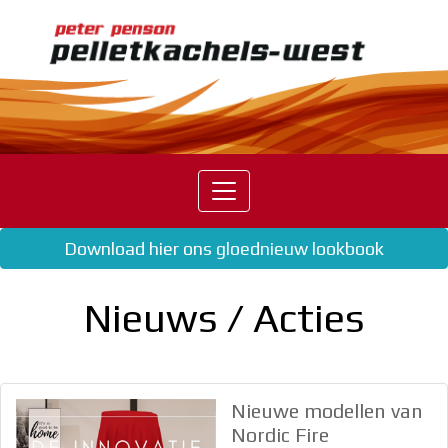
Home
Pelletkachels
Palazzetti
Harman
Eva
Download hier ons gloednieuw lookbook
Calor
Nordic
Fire
Nieuws / Acties
Mcz
Dicla
Pellethaarden
Nieuwe modellen van
Pellets
Nordic Fire
Nieuws