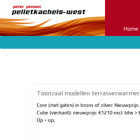
Home
Home
Pelletkachels
Palazzetti
Harman
Eva
Calor
Nordic
Toonzaal modellen terrasverwarmer
Fire
Mcz
Core (met gaten) in brons of zilver: Nieuwprijs
Dicla
Cube (vierkant): nieuwprijs: €1210 excl. btw > 
Pellethaarden
Op = op.
Pellets
Nieuws