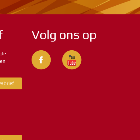
f
Volg ons op
gte
 en
wsbrief