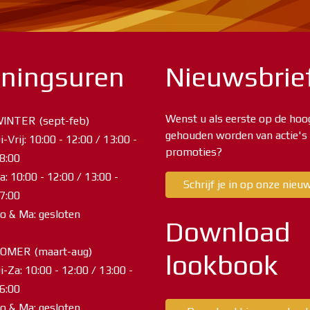
ningsuren
Nieuwsbrie
Wenst u als eerste op de hoo
INTER (sept-feb)
gehouden worden van actie's
i-Vrij: 10:00 - 12:00 / 13:00 -
promoties?
8:00
a: 10:00 - 12:00 / 13:00 -
Schrijf je in op onze nieu
7:00
o & Ma: gesloten
Download
OMER (maart-aug)
lookbook
i-Za: 10:00 - 12:00 / 13:00 -
6:00
o & Ma: gesloten