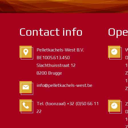
Contact info
Ope
Pelletkachels-West B.V.
W
BE1005.613.450
D
Slachthuisstraat 12
1
8200 Brugge
Z
1
info@pelletkachels-west.be
Z
Tel. (toonzaal) +32 (0)50 66 11
Z
22
D
1
Z