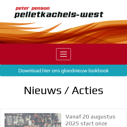
Home
Pelletkachels
Palazzetti
Harman
Eva
Download hier ons gloednieuw lookbook
Calor
Nordic
Fire
Nieuws / Acties
Mcz
Dicla
Pellethaarden
Vanaf 20 augustus
Pellets
2025 start onze
Nieuws