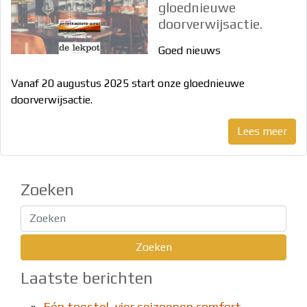
gloednieuwe
Werking
doorverwijsactie.
Garantie
Gastenboek
Goed nieuws
Koopjeshoek
Vanaf 20 augustus 2025 start onze gloednieuwe
Contact
doorverwijsactie.
Online
Lees meer
offerte
Online
aan
Zoeken
huis
Onderhoud
aanvragen
Laatste berichten
Interventie
aanvragen
»
Eén toestel, vier seizoenen comfort