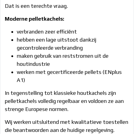
Werking
Dat is een terechte vraag.
Garantie
Moderne pelletkachels:
Gastenboek
Koopjeshoek
verbranden zeer efficiënt
Contact
hebben een lage uitstoot dankzij
gecontroleerde verbranding
Online
maken gebruik van reststromen uit de
offerte
houtindustrie
Online
werken met gecertificeerde pellets (ENplus
aan
A1)
huis
In tegenstelling tot klassieke houtkachels zijn
Onderhoud
pelletkachels volledig regelbaar en voldoen ze aan
aanvragen
strenge Europese normen.
Interventie
Wij werken uitsluitend met kwalitatieve toestellen
aanvragen
die beantwoorden aan de huidige regelgeving.