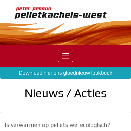
Home
Pelletkachels
Palazzetti
Harman
Eva
Download hier ons gloednieuw lookbook
Calor
Nordic
Fire
Nieuws / Acties
Mcz
Dicla
Pellethaarden
Pellets
Is verwarmen op pellets wel ecologisch?
Nieuws