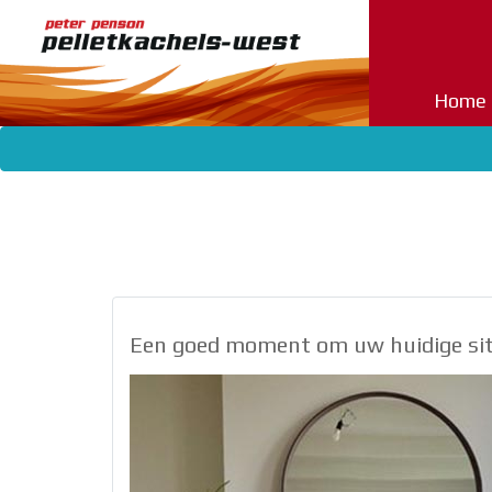
Home
Home
Pelletkachels
Palazzetti
Harman
Eva
Calor
Nordic
Fire
Een goed moment om uw huidige situ
Mcz
Dicla
Pellethaarden
Pellets
Nieuws