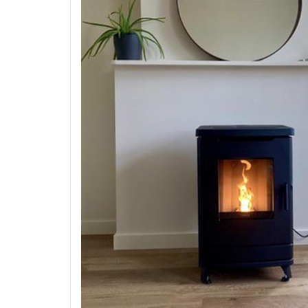
Werking
Garantie
Gastenboek
Koopjeshoek
Contact
Online
offerte
Online
aan
huis
Onderhoud
aanvragen
Interventie
aanvragen