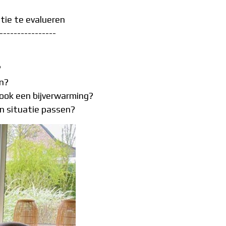
tie te evalueren
----------------
?
en?
ook een bijverwarming?
ijn situatie passen?